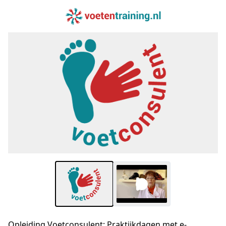
Opleiding Voetconsulent: Praktijkdagen met e-